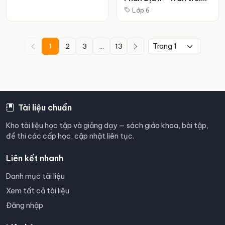
sáng tạo
Lớp 6
1
2
3
...
13
Tài liệu chuẩn
Kho tài liệu học tập và giảng dạy — sách giáo khoa, bài tập,
đề thi các cấp học, cập nhật liên tục.
Liên kết nhanh
Danh mục tài liệu
Xem tất cả tài liệu
Đăng nhập