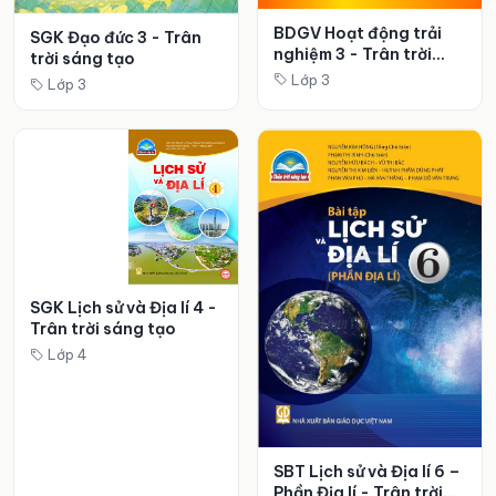
BDGV Hoạt động trải
SGK Đạo đức 3 - Trân
nghiệm 3 - Trân trời
trời sáng tạo
sáng tạo
Lớp 3
Lớp 3
SGK Lịch sử và Địa lí 4 -
Trân trời sáng tạo
Lớp 4
SBT Lịch sử và Địa lí 6 –
Phần Địa lí - Trân trời