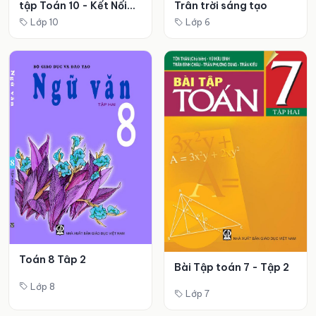
tập Toán 10 - Kết Nối
Trân trời sáng tạo
Tri Thức
Lớp 10
Lớp 6
Toán 8 Tâp 2
Bài Tập toán 7 - Tập 2
Lớp 8
Lớp 7