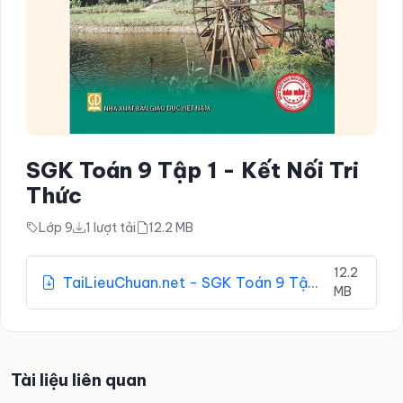
SGK Toán 9 Tập 1 - Kết Nối Tri
Thức
Lớp 9
1 lượt tải
12.2 MB
12.2
TaiLieuChuan.net - SGK Toán 9 Tập 1 - Kết Nối Tri Thức.pdf
MB
Tài liệu liên quan